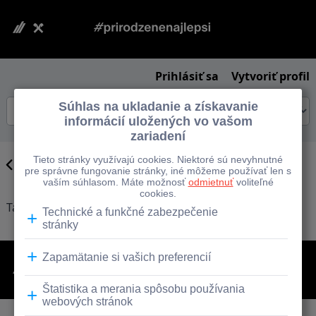
Prihlásiť sa
Vytvoriť profil
Späť na hľadanie
Táto úloha nie je k dispozícii.