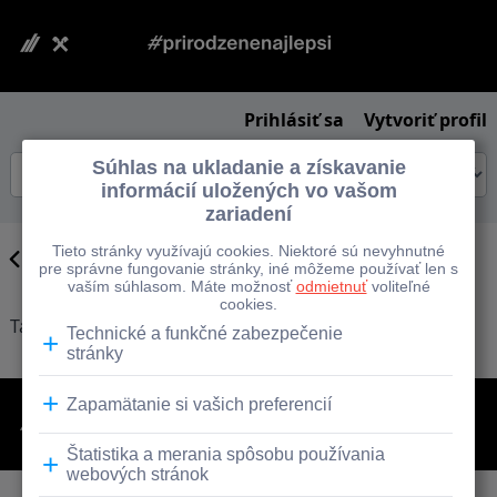
Prihlásiť sa
Vytvoriť profil
Späť na hľadanie
Táto úloha nie je k dispozícii.